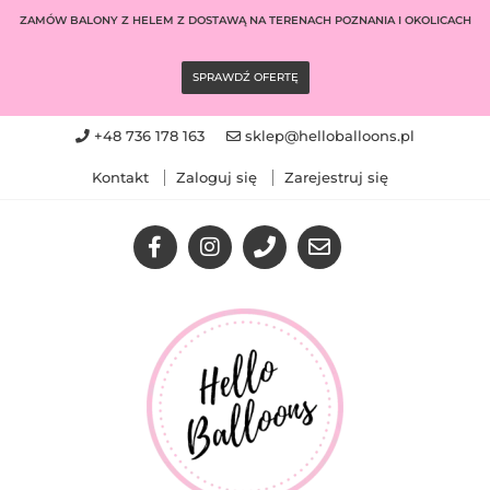
Przejdź
ZAMÓW BALONY Z HELEM Z DOSTAWĄ NA TERENACH POZNANIA I OKOLICACH
do
treści
SPRAWDŹ OFERTĘ
+48 736 178 163
sklep@helloballoons.pl
Kontakt
Zaloguj się
Zarejestruj się