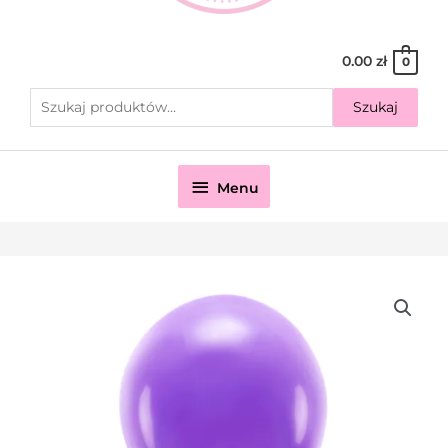
0.00
zł
0
Szukaj
Szukaj:
Pod
Menu
Nagłówkiem
ilość
Balon
Eco
30cm
,
fiolet
Z