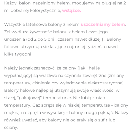
Każdy balon, napelniony helem, mocujemy na długiej na 2
m, dobranej kolorystycznie,
wstążce.
Wszystkie lateksowe balony z helem
uszczelniamy żelem
.
Żel wydłuża żywotność balonu z helem i czas jego
unoszenia (od 2 do 5 dni , czasem nawet dłużej ) . Balony
foliowe
utrzymują
sie
latające najmniej tydzień a nawet
kilka tygodni
Należy jednak zaznaczyć, że balony (jak i hel je
wypełniający) są wrażliwe na czynniki zewnętrzne (zmiany
temperatury, ciśnienia czy wyładowania elektrostatyczne).
Balony helowe najlepiej utrzymują swoje właściwości w
stałej, “pokojowej” temperaturze. Nie lubią zmian
temperatury. Gaz spręża się w niskiej temperaturze – balony
miękną i rozpręża w wysokiej – balony mogą pęknąć. Należy
również uważać, aby balony nie ocierały się o sufit lub
ściany.